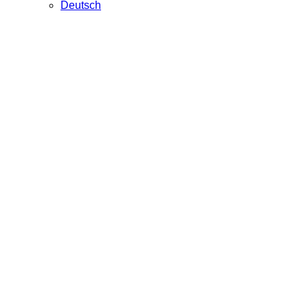
Deutsch
Rosa und Prinz
Modeboutique mit neuen und gebrauchten Artikeln